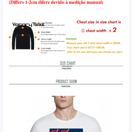
(Differs 1-2cm difere devido à medição manual)