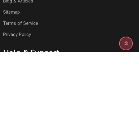
Blog & Articles
Sitemap
Terms of Service
Privacy Policy
Help & Support
Live Chat
FAQ
How to Stay Safe
Terms & Conditions
Contact Us