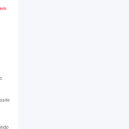
 em
o.
osite
tindo