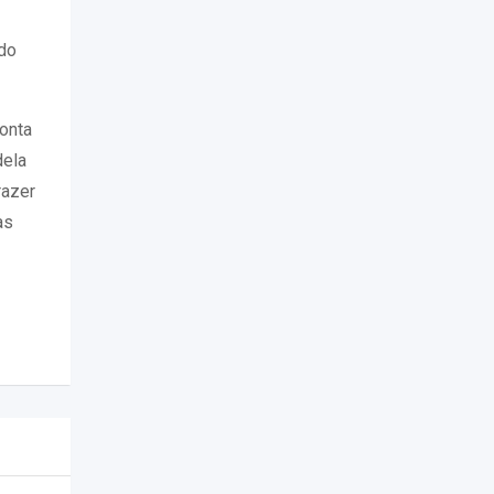
ndo
onta
dela
razer
as