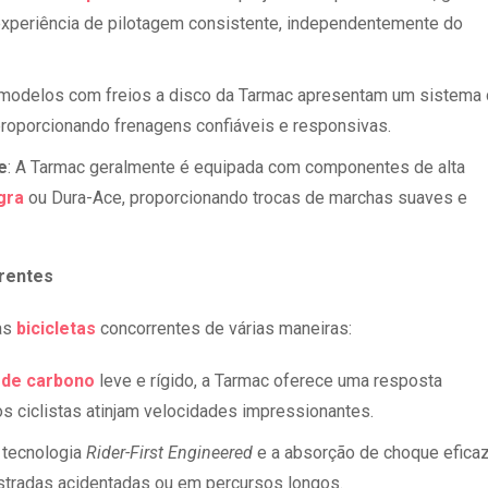
experiência de pilotagem consistente, independentemente do
 modelos com freios a disco da Tarmac apresentam um sistema
proporcionando frenagens confiáveis e responsivas.
e
: A Tarmac geralmente é equipada com componentes de alta
gra
ou Dura-Ace, proporcionando trocas de marchas suaves e
rentes
às
bicicletas
concorrentes de várias maneiras:
 de carbono
leve e rígido, a Tarmac oferece uma resposta
os ciclistas atinjam velocidades impressionantes.
A tecnologia
Rider-First Engineered
e a absorção de choque efica
tradas acidentadas ou em percursos longos.