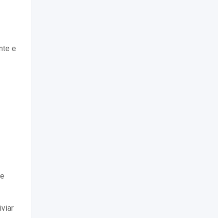
nte e
de
viar