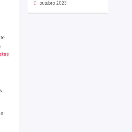
outubro 2023
nte
s
letas
s.
 e