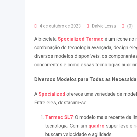
4 de outubro de 2023
Dalvio Lessa
(0)
A bicicleta
Specialized Tarmac
é um ícone no
combinação de tecnologia avançada, design ele
diversos modelos disponíveis, os componente
concorrentes e como essas tecnologias auxiliam
Diversos Modelos para Todas as Necessid
A
Specialized
oferece uma variedade de mode
Entre eles, destacam-se:
Tarmac SL7
: O modelo mais recente da l
tecnologia. Com um
quadro
super leve e r
buscam velocidade e agilidade.