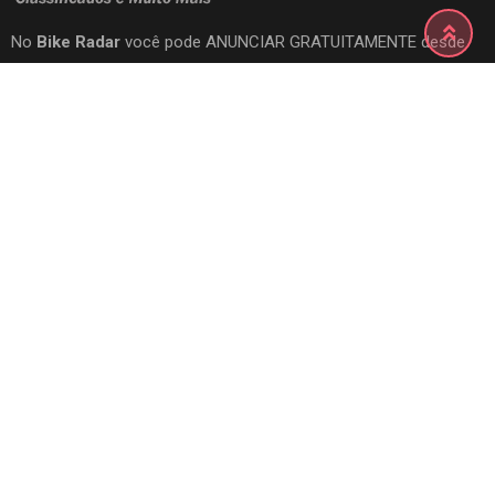
No
Bike Radar
você pode ANUNCIAR GRATUITAMENTE desde
bikes a acessórios, peças, serviços e vestuário. Quer comprar,
vender, doar ou trocar? Comece aqui no Bike Radar!
How to Sell Fast
Selling TIps
Buy and Sell Quickly
Membership
Banner Advertising
Promote Your Ad