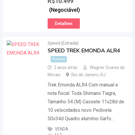
R$
10.499
(Negociável)
Detalhes
Speed (Estrada)
SPEED TREK EMONDA ALR4
Popular
2 anos atrás
Wagner Soares de
Morais
Rio de Janeiro
,
RJ
Trek Emonda ALR4 Com manual e
nota fiscal. Toda Shimano Tiagra,
Tamanho 54 (M) Cassete 11x28d de
10 velocidades novo Pedivela
50x34d Quadro alumínio Garfo…
VENDA