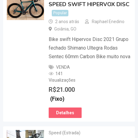
SPEED SWIFT HIPERVOX DISC
Popular
2 anos atrás
Raphael Enedino
Goiânia
,
GO
Bike swift Hipervox Disc 2021 Grupo
fechado Shimano Ultegra Rodas
Sentec 60mm Carbon Bike muito nova
VENDA
141
Visualizações
R$
21.000
(Fixo)
Detalhes
Speed (Estrada)