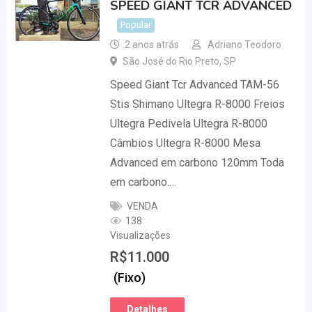
SPEED GIANT TCR ADVANCED
Popular
2 anos atrás
Adriano Teodoro
São José do Rio Preto
,
SP
Speed Giant Tcr Advanced TAM-56
Stis Shimano Ultegra R-8000 Freios
Ultegra Pedivela Ultegra R-8000
Câmbios Ultegra R-8000 Mesa
Advanced em carbono 120mm Toda
em carbono.…
VENDA
138
Visualizações
R$
11.000
(Fixo)
Detalhes