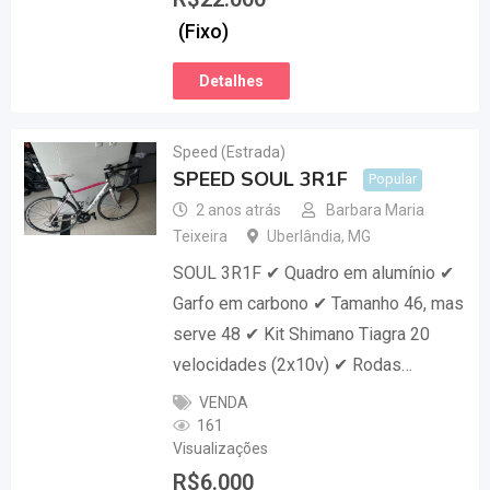
(Fixo)
Detalhes
Speed (Estrada)
SPEED SOUL 3R1F
Popular
2 anos atrás
Barbara Maria
Teixeira
Uberlândia
,
MG
SOUL 3R1F ✔ Quadro em alumínio ✔
Garfo em carbono ✔ Tamanho 46, mas
serve 48 ✔ Kit Shimano Tiagra 20
velocidades (2x10v) ✔ Rodas…
VENDA
161
Visualizações
R$
6.000