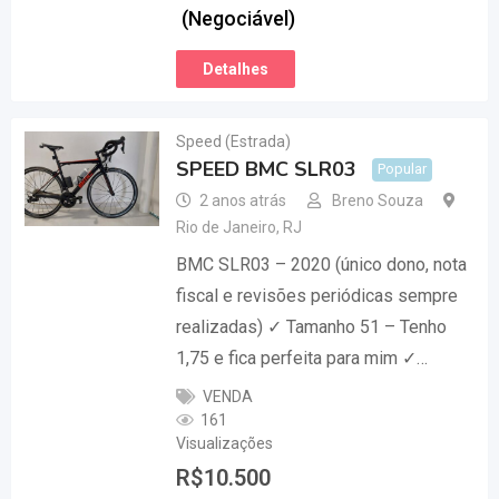
(Negociável)
Detalhes
Speed (Estrada)
SPEED BMC SLR03
Popular
2 anos atrás
Breno Souza
Rio de Janeiro
,
RJ
BMC SLR03 – 2020 (único dono, nota
fiscal e revisões periódicas sempre
realizadas) ✓ Tamanho 51 – Tenho
1,75 e fica perfeita para mim ✓…
VENDA
161
Visualizações
R$
10.500