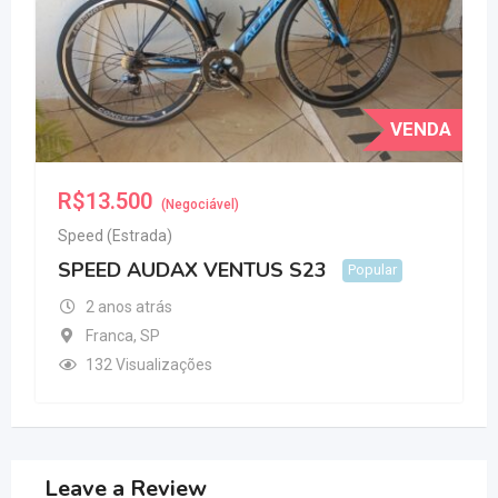
VENDA
R$
13.500
(Negociável)
Speed (Estrada)
SPEED AUDAX VENTUS S23
Popular
2 anos atrás
Franca
,
SP
132 Visualizações
Leave a Review