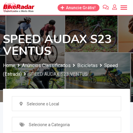
Anuncie Grátis!
SPEED AUDAX S23
VENTUS
Home
Anúncios Classificados
Bicicletas
Speed
(Estrada)
SPEED AUDAX S23 VENTUS
Selecione o Local
Selecione a Categoria