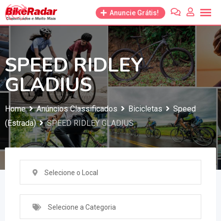
Anuncie Grátis!
SPEED RIDLEY
GLADIUS
Home
Anúncios Classificados
Bicicletas
Speed
(Estrada)
SPEED RIDLEY GLADIUS
Selecione o Local
Selecione a Categoria