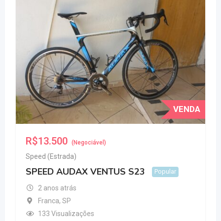
VENDA
R$
13.500
(Negociável)
Speed (Estrada)
SPEED AUDAX VENTUS S23
Popular
2 anos atrás
Franca
,
SP
133 Visualizações