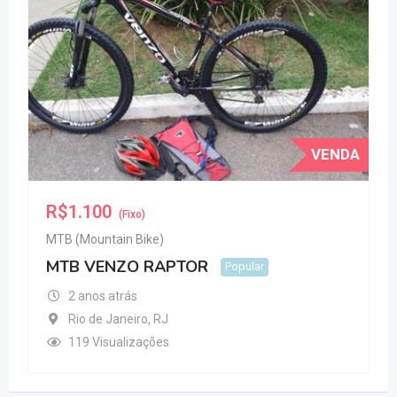
VENDA
R$
1.100
(Fixo)
MTB (Mountain Bike)
MTB VENZO RAPTOR
Popular
2 anos atrás
Rio de Janeiro
,
RJ
119 Visualizações