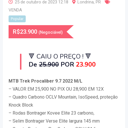
25 de outubro de 2023 12:18
Londrina
,
PR
VENDA
Popular
R$
23.900
(Negociável)
🔻 CAIU O PREÇO !
🔻
De
25.900
POR
23.900
MTB Trek Procaliber 9.7 2022 M/L
– VALOR EM 25,900 NO PIX OU 28,900 EM 12X
– Quadro Carbono OCLV Mountain, IsoSpeed, proteção
Knock Block
– Rodas Bontrager Kovee Elite 23 carbono,
– Selim Bontrager Verse Elite largura 145 mm