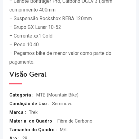
– Canote Bontrager Pro, Carbono OCLV 31,6mm
comprimento 400mm
– Suspensão Rockshox REBA 120mm
– Grupo GX Lunar 10-52
– Corrente xx1 Gold
– Peso 10.40
– Pegamos bike de menor valor como parte do
pagamento.
Visão Geral
Categoria :
MTB (Mountain Bike)
Condição de Uso :
Seminovo
Marca :
Trek
Material do Quadro :
Fibra de Carbono
Tamanho do Quadro :
M/L
Aro :
29