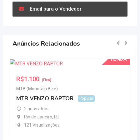
Email para o Vendedor
Anúncios Relacionados
VENDA
V
R$
1.100
(Fixo)
MTB (Mountain Bike)
MTB VENZO RAPTOR
Popular
2 anos atrás
Rio de Janeiro
,
RJ
121 Visualizações