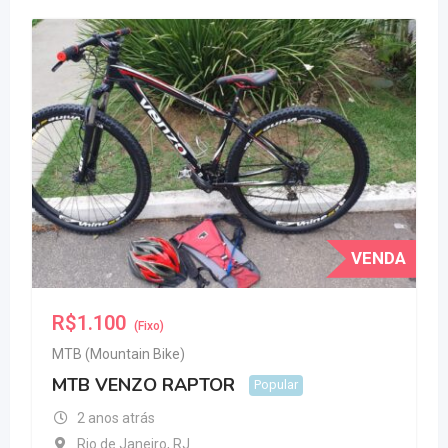
V
VENDA
R$
1.100
(Fixo)
MTB (Mountain Bike)
MTB VENZO RAPTOR
Popular
2 anos atrás
Rio de Janeiro
,
RJ