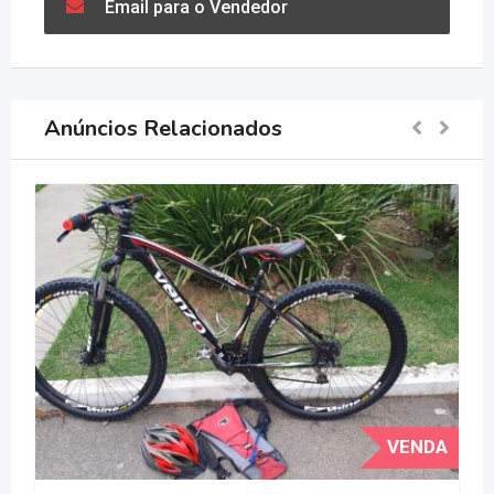
Email para o Vendedor
Anúncios Relacionados
V
VENDA