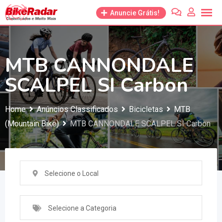
Anuncie Grátis!
MTB CANNONDALE
SCALPEL SI Carbon
Home
Anúncios Classificados
Bicicletas
MTB
(Mountain Bike)
MTB CANNONDALE SCALPEL SI Carbon
Selecione o Local
Selecione a Categoria