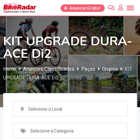
Anuncie Grátis!
KIT UPGRADE DURA-
ACE Di2
Home
Anúncios Classificados
Peças
Grupos
KIT
UPGRADE DURA-ACE Di2
Selecione o Local
Selecione a Categoria