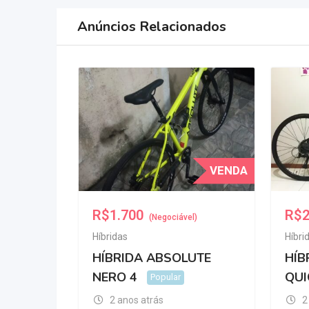
Anúncios Relacionados
VENDA
R$
1.700
R$
2
(Negociável)
Híbridas
Híbri
HÍBRIDA ABSOLUTE
HÍB
NERO 4
QUI
Popular
2 anos atrás
2