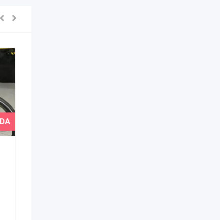
VENDIDO
DA
VENDA
R$
2.000
(Negociável)
Híbridas
Caloi Citytour P
Popular
3 anos atrás
Rio de Janeiro
,
RJ