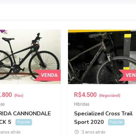
VENDA
VEN
.800
R$
4.500
(Fixo)
(Negociável)
das
Híbridas
RIDA CANNONDALE
Specialized Cross Trail
CK 5
Sport 2020
Popular
Popular
 anos atrás
3 anos atrás