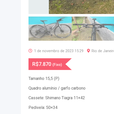
1 de novembro de 2023 15:29
Rio de Janeir
R$
7.870
(Fixo)
Tamanho 15,5 (P)
Quadro alumínio / garfo carbono
Cassete: Shimano Tiagra 11×42
Pedivela: 50×34