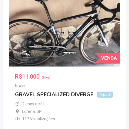
VENDA
R$
11.000
(Fixo)
Gravel
GRAVEL SPECIALIZED DIVERGE
Popular
2 anos atrás
Lorena
,
SP
117 Visualizações