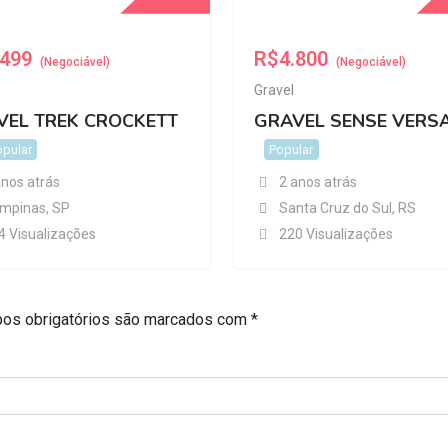
.499
R$
4.800
(Negociável)
(Negociável)
Gravel
VEL TREK CROCKETT
GRAVEL SENSE VERS
opular
Popular
anos atrás
2 anos atrás
mpinas
,
SP
Santa Cruz do Sul
,
RS
4 Visualizações
220 Visualizações
os obrigatórios são marcados com
*