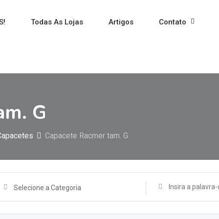
S!
Todas As Lojas
Artigos
Contato
am. G
Capacetes
Capacete Racmer tam. G
Selecione a Categoria