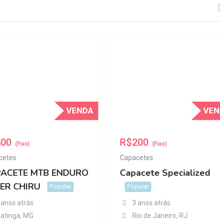
VENDA
VEN
400
R$
200
(Fixo)
(Fixo)
cetes
Capacetes
ACETE MTB ENDURO
Capacete Specialized
ER CHIRU
Popular
Popular
 anos atrás
3 anos atrás
patinga
,
MG
Rio de Janeiro
,
RJ