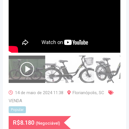
14 de maio de 2024 11:38
Florianópolis
,
SC
VENDA
Popular
R$
8.180
(Negociável)