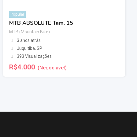
Popular
MTB ABSOLUTE Tam. 15
MTB (Mountain Bike)
3 anos atrás
Juquitiba
,
SP
393 Visualizações
R$
4.000
(Negociável)