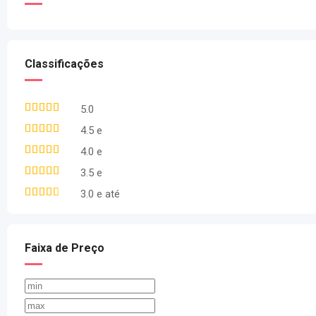
Classificações
5.0
4.5 e
4.0 e
3.5 e
3.0 e até
Faixa de Preço