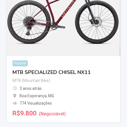
Popular
MTB SPECIALIZED CHISEL NX11
MTB (Mountain Bike)
3 anos atrás
Boa Esperança
,
MG
774 Visualizações
R$
9.800
(Negociável)