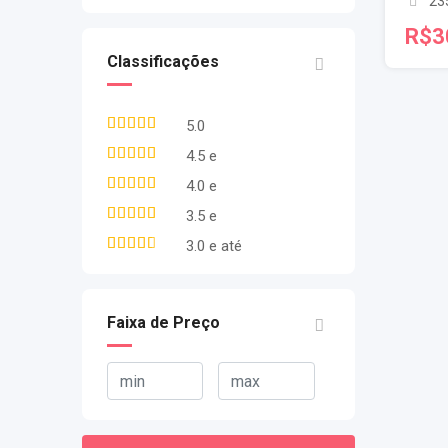
23
R$
3
Classificações
5.0
4.5 e
4.0 e
3.5 e
3.0 e até
Faixa de Preço