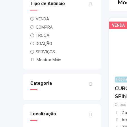
Mos
Tipo de Anúncio
VENDA
VENDA
COMPRA
TROCA
DOAÇÃO
SERVIÇOS
Mostrar Mais
Popula
Categoria
CUB
SPIN
Cubos
2 
Localização
Ar