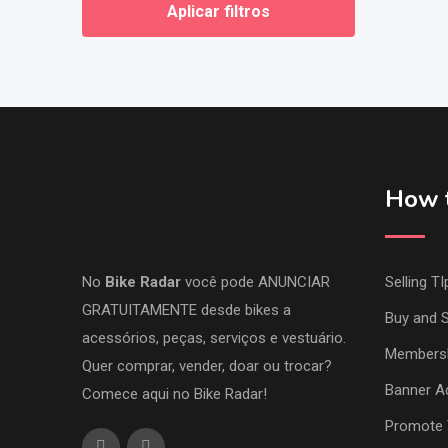
Aplicar filtros
How t
No
Bike Radar
você pode ANUNCIAR
Selling TI
GRATUITAMENTE desde bikes a
Buy and S
acessórios, peças, serviços e vestuário.
Members
Quer comprar, vender, doar ou trocar?
Banner Ad
Comece aqui no Bike Radar!
Promote 