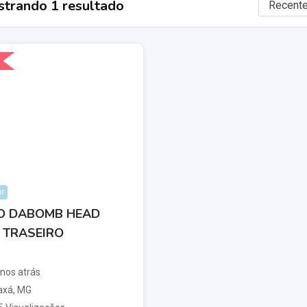
trando 1 resultado
r
O DABOMB HEAD
 TRASEIRO
anos atrás
axá
,
MG