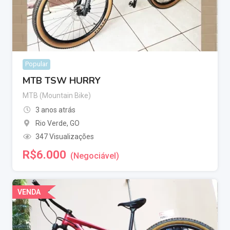
Popular
MTB TSW HURRY
MTB (Mountain Bike)
3 anos atrás
Rio Verde
,
GO
347 Visualizações
R$
6.000
(Negociável)
VENDA