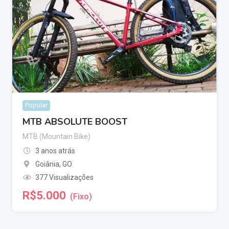
Popular
MTB ABSOLUTE BOOST
MTB (Mountain Bike)
3 anos atrás
Goiânia
,
GO
377 Visualizações
R$
5.000
(Fixo)