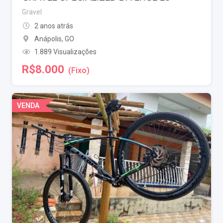
Gravel
2 anos atrás
Anápolis
,
GO
1.889 Visualizações
R$
8.000
(Fixo)
VENDA