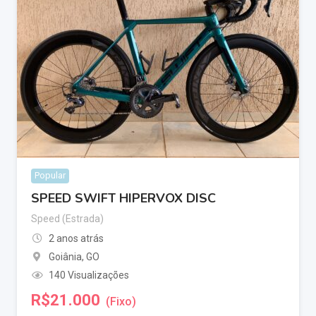
Popular
SPEED SWIFT HIPERVOX DISC
Speed (Estrada)
2 anos atrás
Goiânia
,
GO
140 Visualizações
R$
21.000
(Fixo)