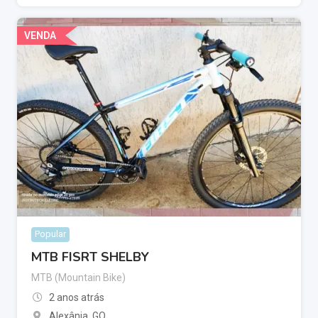
VENDA
Popular
MTB FISRT SHELBY
MTB (Mountain Bike)
2 anos atrás
Alexânia
,
GO