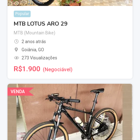
Popular
MTB LOTUS ARO 29
MTB (Mountain Bike)
2 anos atrás
Goiânia
,
GO
273 Visualizações
R$
1.900
(Negociável)
VENDA