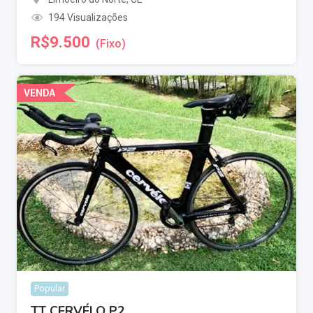
194 Visualizações
R$
9.500
(Fixo)
VENDA
Popular
TT CERVÉLO P2