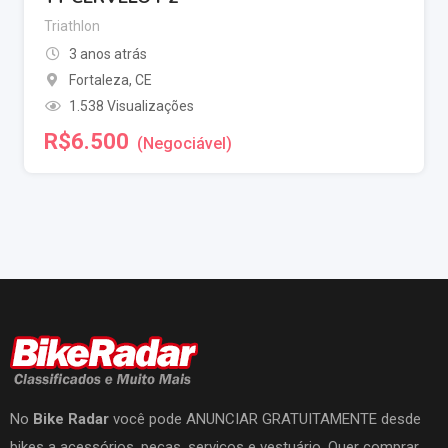
Triathlon
3 anos atrás
Fortaleza
,
CE
1.538 Visualizações
R$
6.500
(Negociável)
No
Bike Radar
você pode ANUNCIAR GRATUITAMENTE desde
bikes a acessórios, peças, serviços e vestuário. Quer comprar,