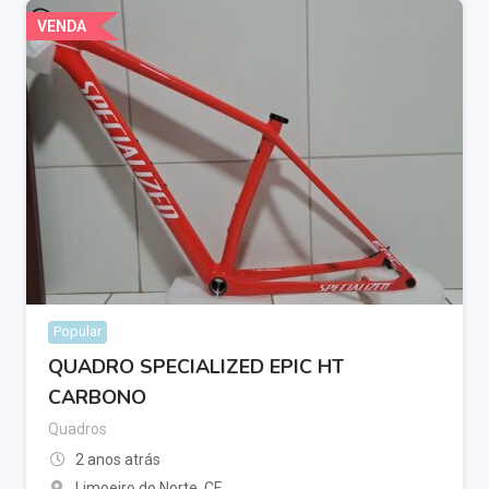
VENDA
Popular
QUADRO SPECIALIZED EPIC HT
CARBONO
Quadros
2 anos atrás
Limoeiro do Norte
,
CE